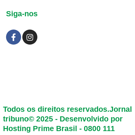
Siga-nos
F
I
a
n
c
s
e
t
b
a
o
g
o
r
k
a
-
m
f
Todos os direitos reservados.Jornal
tribuno© 2025 - Desenvolvido por
Hosting Prime Brasil - 0800 111