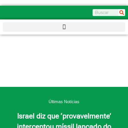
Ir
para
Pesquisar
o
conteúdo
Últimas Notícias
Israel diz que ‘provavelmente’
interceptou míssil lançado do