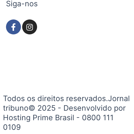
Siga-nos
F
I
a
n
c
s
e
t
b
a
o
g
o
r
k
a
-
m
f
Todos os direitos reservados.Jornal
tribuno© 2025 - Desenvolvido por
Hosting Prime Brasil - 0800 111
0109