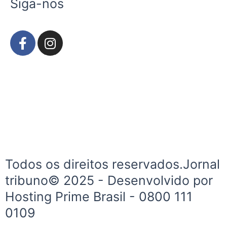
Siga-nos
F
I
a
n
c
s
e
t
b
a
o
g
o
r
k
a
-
m
f
Todos os direitos reservados.Jornal
tribuno© 2025 - Desenvolvido por
Hosting Prime Brasil - 0800 111
0109