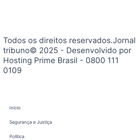
o
g
o
r
k
a
-
m
f
Todos os direitos reservados.Jornal
tribuno© 2025 - Desenvolvido por
Hosting Prime Brasil - 0800 111
0109
Início
Segurança e Justiça
Política