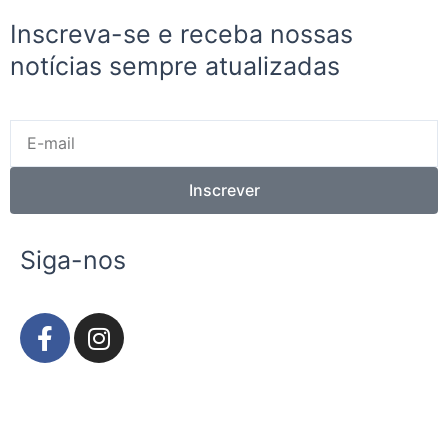
Inscreva-se e receba nossas
notícias sempre atualizadas
E-
mail
Inscrever
Siga-nos
F
I
a
n
c
s
e
t
b
a