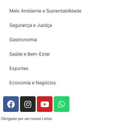
Meio Ambiente e Sustentabilidade
Segurança e Justiça
Gastronomia
Saúde e Bem-Estar
Esportes
Economia e Negócios
F
I
Y
W
a
n
o
h
c
s
u
a
Obrigado por ser nosso Leitor.
e
t
t
t
b
a
u
s
o
g
b
a