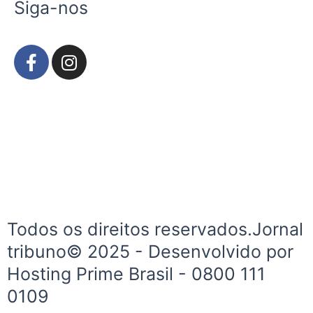
Siga-nos
F
I
a
n
c
s
e
t
b
a
o
g
o
r
k
a
-
m
f
Todos os direitos reservados.Jornal
tribuno© 2025 - Desenvolvido por
Hosting Prime Brasil - 0800 111
0109