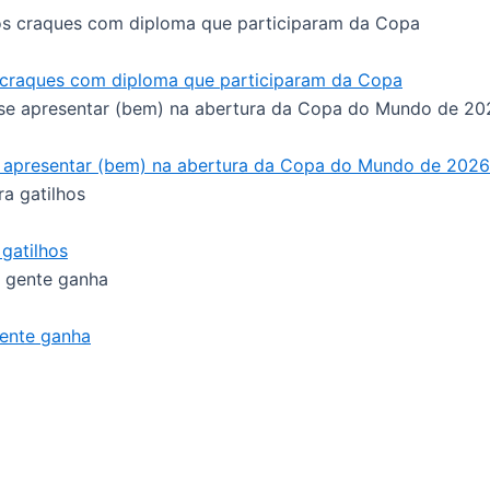
 craques com diploma que participaram da Copa
se apresentar (bem) na abertura da Copa do Mundo de 2026
gatilhos
gente ganha