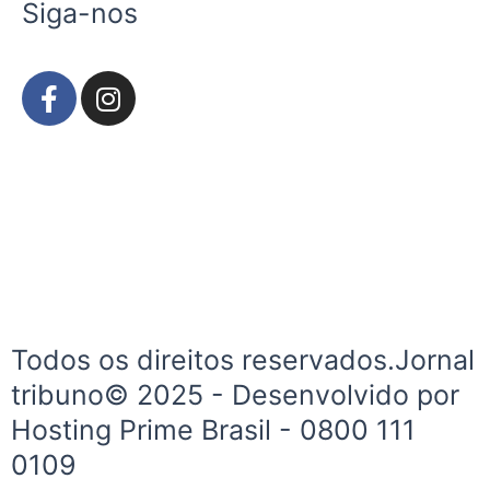
Siga-nos
F
I
a
n
c
s
e
t
b
a
o
g
o
r
k
a
-
m
f
Todos os direitos reservados.Jornal
tribuno© 2025 - Desenvolvido por
Hosting Prime Brasil - 0800 111
0109