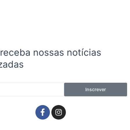
 receba nossas notícias
zadas
Inscrever
F
I
a
n
c
s
e
t