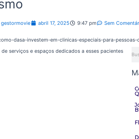
ismo
gestormovie
abril 17, 2025
9:47 pm
Sem Comentár
Pes
de serviços e espaços dedicados a esses pacientes
M
C
Q
J
Br
F
D