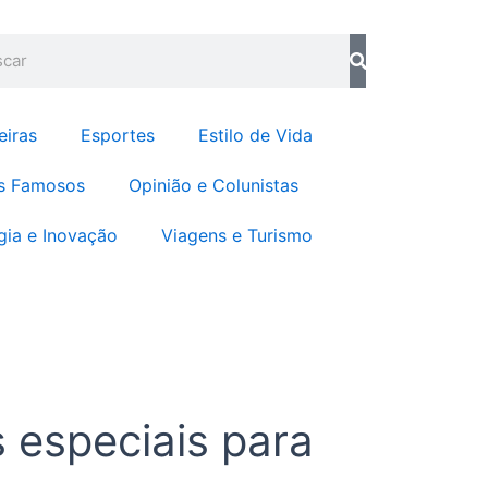
o
g
o
r
quisar
k
a
m
eiras
Esportes
Estilo de Vida
s Famosos
Opinião e Colunistas
gia e Inovação
Viagens e Turismo
 especiais para