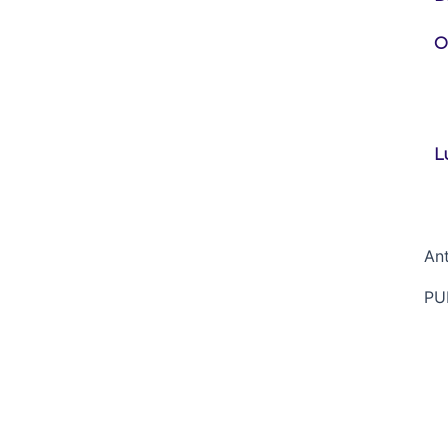
O
L
Ant
PU