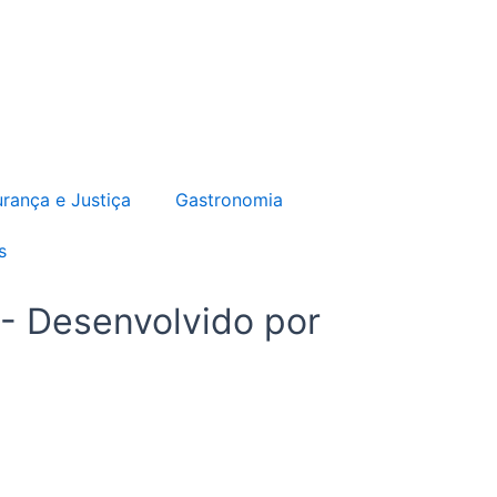
b
a
o
g
o
r
k
a
-
m
f
rança e Justiça
Gastronomia
s
 - Desenvolvido por