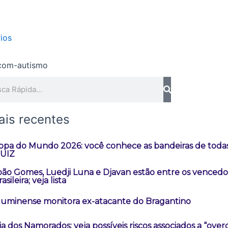
ios
quisar
ais recentes
opa do Mundo 2026: você conhece as bandeiras de todas
UIZ
oão Gomes, Luedji Luna e Djavan estão entre os vencedo
asileira; veja lista
luminense monitora ex-atacante do Bragantino
ia dos Namorados: veja possíveis riscos associados a “over