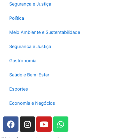
Segurança e Justiça
Política
Meio Ambiente e Sustentabilidade
Segurança e Justiça
Gastronomia
Saúde e Bem-Estar
Esportes
Economia e Negócios
F
I
Y
W
a
n
o
h
c
s
u
a