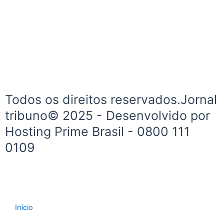
e
t
b
a
o
g
o
r
k
a
-
m
f
Todos os direitos reservados.Jornal
tribuno© 2025 - Desenvolvido por
Hosting Prime Brasil - 0800 111
0109
Início