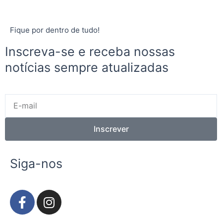
Fique por dentro de tudo!
Inscreva-se e receba nossas
notícias sempre atualizadas
E-
mail
Inscrever
Siga-nos
F
I
a
n
c
s