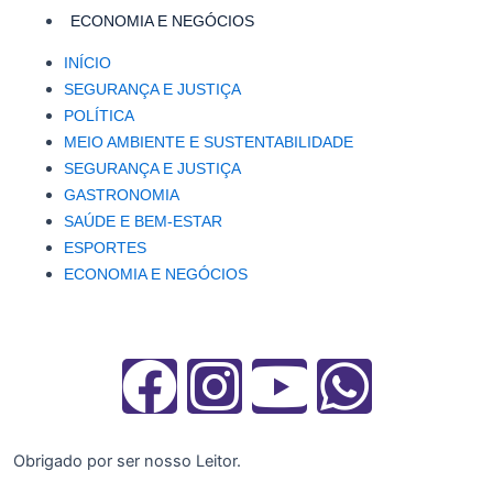
ECONOMIA E NEGÓCIOS
INÍCIO
SEGURANÇA E JUSTIÇA
POLÍTICA
MEIO AMBIENTE E SUSTENTABILIDADE
SEGURANÇA E JUSTIÇA
GASTRONOMIA
SAÚDE E BEM-ESTAR
ESPORTES
ECONOMIA E NEGÓCIOS
F
I
Y
W
a
n
o
h
Obrigado por ser nosso Leitor.