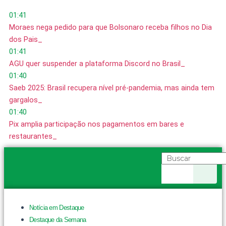
Ir
01:41
para
Moraes nega pedido para que Bolsonaro receba filhos no Dia
o
dos Pais
conteúdo
01:41
AGU quer suspender a plataforma Discord no Brasil
01:40
Saeb 2025: Brasil recupera nível pré-pandemia, mas ainda tem
gargalos
01:40
Pix amplia participação nos pagamentos em bares e
restaurantes
Pesquisar
Notícia em Destaque
Destaque da Semana