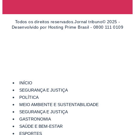
b
a
o
g
Todos os direitos reservados.Jornal tribuno© 2025 -
Desenvolvido por Hosting Prime Brasil - 0800 111 0109
o
r
k
a
-
m
f
INÍCIO
SEGURANÇA E JUSTIÇA
POLÍTICA
MEIO AMBIENTE E SUSTENTABILIDADE
SEGURANÇA E JUSTIÇA
GASTRONOMIA
SAÚDE E BEM-ESTAR
ESPORTES