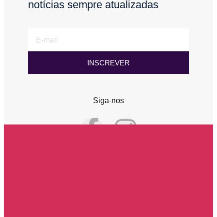
notícias sempre atualizadas
E-
mail
INSCREVER
Siga-nos
F
I
a
n
c
s
e
t