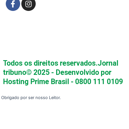
a
n
c
s
e
t
b
a
o
g
o
r
k
a
-
m
Todos os direitos reservados.Jornal
f
tribuno© 2025 - Desenvolvido por
Hosting Prime Brasil - 0800 111 0109
Obrigado por ser nosso Leitor.