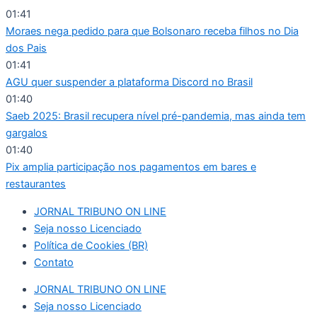
Ir
01:41
para
Moraes nega pedido para que Bolsonaro receba filhos no Dia
o
dos Pais
conteúdo
01:41
AGU quer suspender a plataforma Discord no Brasil
01:40
Saeb 2025: Brasil recupera nível pré-pandemia, mas ainda tem
gargalos
01:40
Pix amplia participação nos pagamentos em bares e
restaurantes
JORNAL TRIBUNO ON LINE
Seja nosso Licenciado
Política de Cookies (BR)
Contato
JORNAL TRIBUNO ON LINE
Seja nosso Licenciado