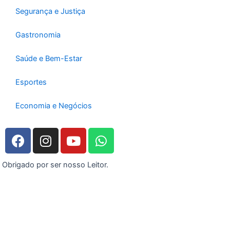
Segurança e Justiça
Gastronomia
Saúde e Bem-Estar
Esportes
Economia e Negócios
F
I
Y
W
a
n
o
h
c
s
u
a
Obrigado por ser nosso Leitor.
e
t
t
t
b
a
u
s
o
g
b
a
o
r
e
p
k
a
p