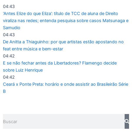
Ir
04:43
para
‘Antes Elize do que Eliza’: título de TCC de aluna de Direito
o
viraliza nas redes; entenda pesquisa sobre casos Matsunaga e
conteúdo
Samudio
04:43
De Anitta a Thiaguinho: por que artistas estão apostando no
feat entre música e bem-estar
04:42
E se não fechar antes da Libertadores? Flamengo decide
sobre Luiz Henrique
04:42
Ceará x Ponte Preta: horário e onde assistir ao Brasileirão Série
B
Pesquisar