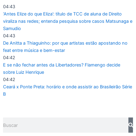
Ir
04:43
para
‘Antes Elize do que Eliza’: título de TCC de aluna de Direito
o
viraliza nas redes; entenda pesquisa sobre casos Matsunaga e
conteúdo
Samudio
04:43
De Anitta a Thiaguinho: por que artistas estão apostando no
feat entre música e bem-estar
04:42
E se não fechar antes da Libertadores? Flamengo decide
sobre Luiz Henrique
04:42
Ceará x Ponte Preta: horário e onde assistir ao Brasileirão Série
B
Pesquisar