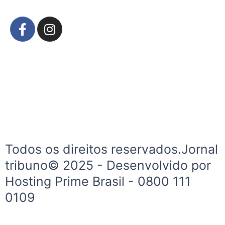
F
I
a
n
c
s
e
t
b
a
o
g
o
r
k
a
-
m
f
Todos os direitos reservados.Jornal
tribuno© 2025 - Desenvolvido por
Hosting Prime Brasil - 0800 111
0109