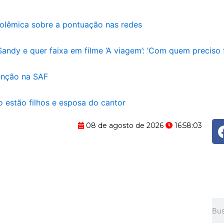
a polêmica sobre a pontuação nas redes
ndy e quer faixa em filme ‘A viagem’: ‘Com quem preciso f
venção na SAF
 estão filhos e esposa do cantor
08 de agosto de 2026
16:58:04
Pes