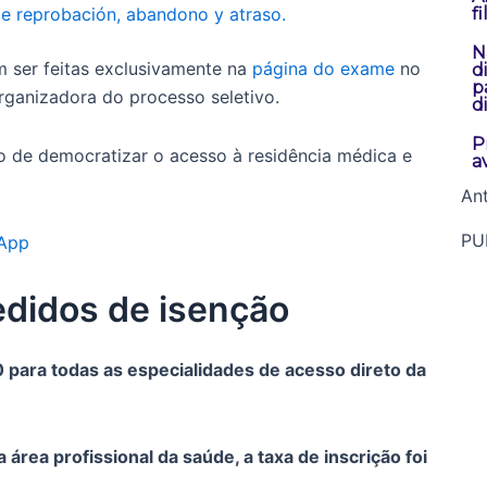
de reprobación, abandono y atraso.
f
N
m ser feitas exclusivamente na
página do exame
no
d
p
rganizadora do processo seletivo.
d
P
vo de democratizar o acesso à residência médica e
a
Ant
PU
sApp
edidos de isenção
0 para todas as especialidades de acesso direto da
área profissional da saúde, a taxa de inscrição foi