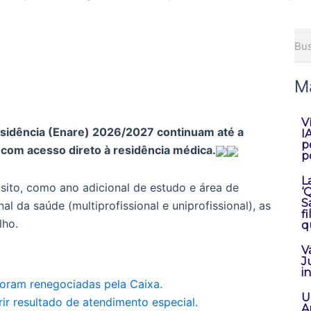
Pes
M
V
esidência (Enare) 2026/2027 continuam até a
I
p
 com acesso direto à residência médica.
p
L
isito, como ano adicional de estudo e área de
‘
S
al da saúde (multiprofissional e uniprofissional), as
f
lho.
q
V
J
i
 foram renegociadas pela Caixa.
U
r resultado de atendimento especial.
A