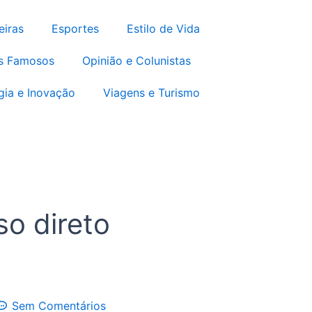
m
eiras
Esportes
Estilo de Vida
s Famosos
Opinião e Colunistas
gia e Inovação
Viagens e Turismo
so direto
Sem Comentários