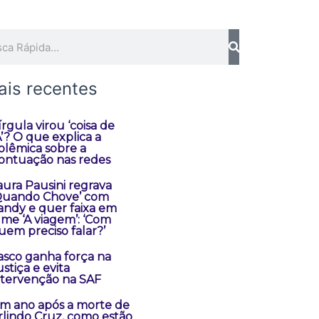
quisar
ais recentes
írgula virou ‘coisa de
A’? O que explica a
olêmica sobre a
ontuação nas redes
aura Pausini regrava
Quando Chove’ com
andy e quer faixa em
ilme ‘A viagem’: ‘Com
uem preciso falar?’
asco ganha força na
ustiça e evita
ntervenção na SAF
m ano após a morte de
rlindo Cruz, como estão