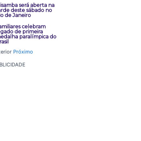
lisamba será aberta na
arde deste sábado no
io de Janeiro
amiliares celebram
egado de primeira
edalha paralímpica do
asil
erior
Próximo
BLICIDADE