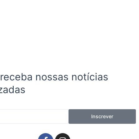
 receba nossas notícias
zadas
Inscrever
F
I