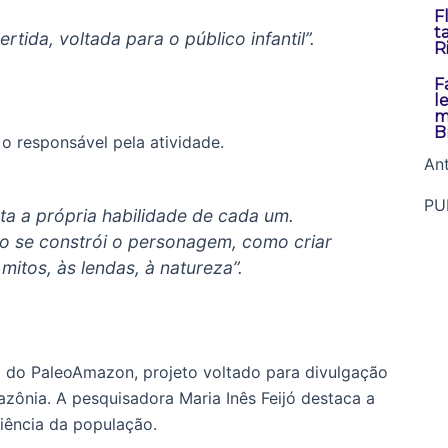
F
t
ertida, voltada para o público infantil”.
R
F
l
m
Br
o responsável pela atividade.
Ant
PU
ta a própria habilidade de cada um.
o se constrói o personagem, como criar
itos, às lendas, à natureza”.
 do PaleoAmazon, projeto voltado para divulgação
azônia. A pesquisadora Maria Inês Feijó destaca a
ciência da população.