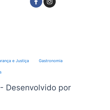
a
n
c
s
e
t
b
a
o
g
o
r
k
a
-
m
f
rança e Justiça
Gastronomia
s
 - Desenvolvido por