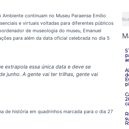
Pes
 Ambiente continuam no Museu Paraense Emílio
enciais e virtuais voltadas para diferentes públicos
coordenador de museologia do museu, Emanuel
M
ações para além da data oficial celebrada no dia 5
S
p
a
 extrapola essa única data e deve se
A
e junho. A gente vai ter trilhas, gente vai
d
E
p
C
2
c
ina de história em quadrinhos marcada para o dia 27
R
s
R