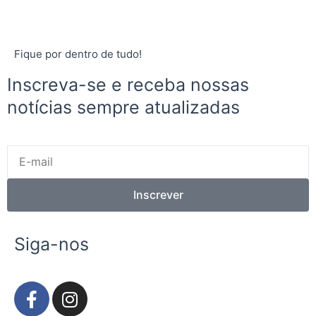
Fique por dentro de tudo!
Inscreva-se e receba nossas
notícias sempre atualizadas
E-
mail
Inscrever
Siga-nos
F
I
a
n