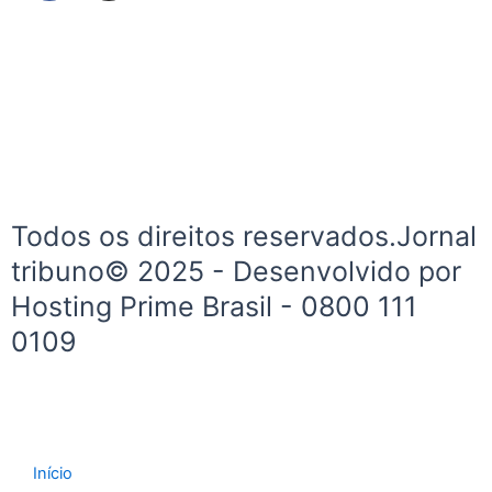
c
s
e
t
b
a
o
g
o
r
k
a
-
m
f
Todos os direitos reservados.Jornal
tribuno© 2025 - Desenvolvido por
Hosting Prime Brasil - 0800 111
0109
Início