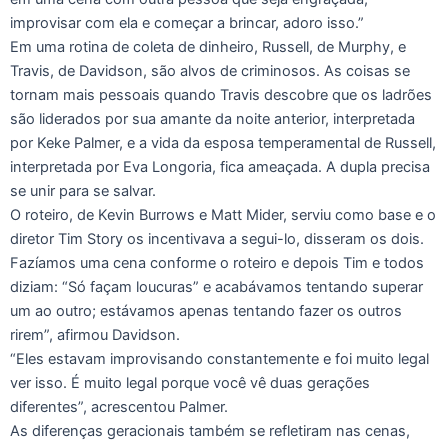
improvisar com ela e começar a brincar, adoro isso.”
Em uma rotina de coleta de dinheiro, Russell, de Murphy, e
Travis, de Davidson, são alvos de criminosos. As coisas se
tornam mais pessoais quando Travis descobre que os ladrões
são liderados por sua amante da noite anterior, interpretada
por Keke Palmer, e a vida da esposa temperamental de Russell,
interpretada por Eva Longoria, fica ameaçada. A dupla precisa
se unir para se salvar.
O roteiro, de Kevin Burrows e Matt Mider, serviu como base e o
diretor Tim Story os incentivava a segui-lo, disseram os dois.
Fazíamos uma cena conforme o roteiro e depois Tim e todos
diziam: “Só façam loucuras” e acabávamos tentando superar
um ao outro; estávamos apenas tentando fazer os outros
rirem”, afirmou Davidson.
“Eles estavam improvisando constantemente e foi muito legal
ver isso. É muito legal porque você vê duas gerações
diferentes”, acrescentou Palmer.
As diferenças geracionais também se refletiram nas cenas,