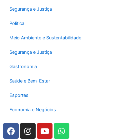
Segurança e Justiça
Política
Meio Ambiente e Sustentabilidade
Segurança e Justiça
Gastronomia
Saúde e Bem-Estar
Esportes
Economia e Negócios
F
I
Y
W
a
n
o
h