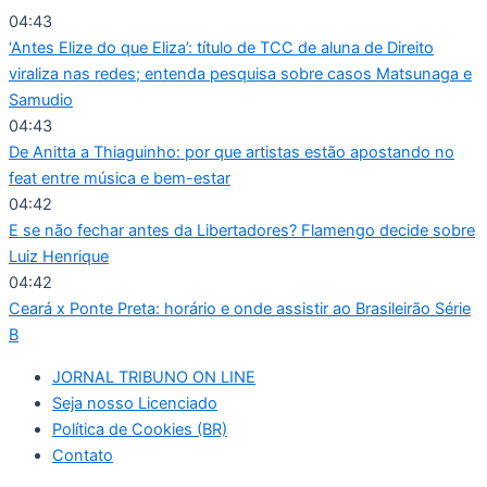
Ir
04:43
para
‘Antes Elize do que Eliza’: título de TCC de aluna de Direito
o
viraliza nas redes; entenda pesquisa sobre casos Matsunaga e
conteúdo
Samudio
04:43
De Anitta a Thiaguinho: por que artistas estão apostando no
feat entre música e bem-estar
04:42
E se não fechar antes da Libertadores? Flamengo decide sobre
Luiz Henrique
04:42
Ceará x Ponte Preta: horário e onde assistir ao Brasileirão Série
B
JORNAL TRIBUNO ON LINE
Seja nosso Licenciado
Política de Cookies (BR)
Contato