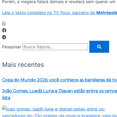
Porém, a megera falará demais e revelará sem querer um
Leia o texto completo no TV Foco, parceiro do
Metrópole
Pesquisar
Mais recentes
Copa do Mundo 2026: você conhece as bandeiras de to
João Gomes, Luedji Luna e Djavan estão entre os venced
lista