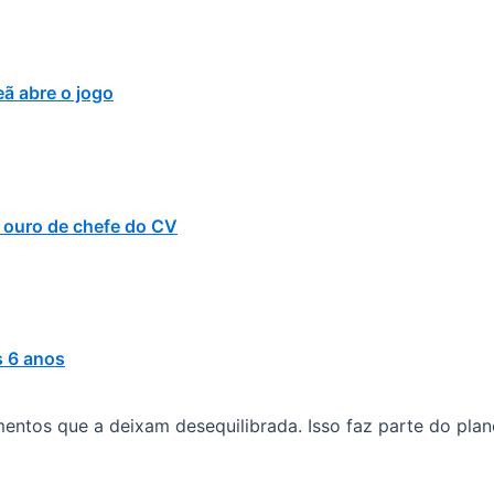
ã abre o jogo
 ouro de chefe do CV
s 6 anos
mentos que a deixam desequilibrada. Isso faz parte do pla