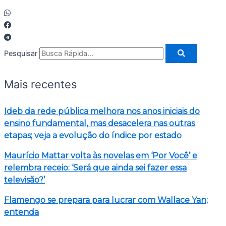
Pesquisar
Mais recentes
Ideb da rede pública melhora nos anos iniciais do
ensino fundamental, mas desacelera nas outras
etapas; veja a evolução do índice por estado
Maurício Mattar volta às novelas em ‘Por Você’ e
relembra receio: ‘Será que ainda sei fazer essa
televisão?’
Flamengo se prepara para lucrar com Wallace Yan;
entenda