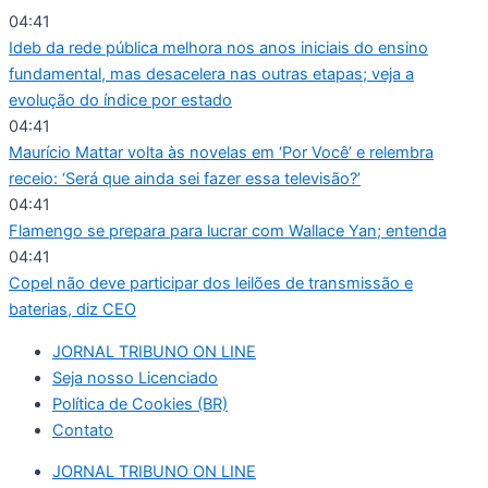
Ir
04:41
para
Ideb da rede pública melhora nos anos iniciais do ensino
o
fundamental, mas desacelera nas outras etapas; veja a
conteúdo
evolução do índice por estado
04:41
Maurício Mattar volta às novelas em ‘Por Você’ e relembra
receio: ‘Será que ainda sei fazer essa televisão?’
04:41
Flamengo se prepara para lucrar com Wallace Yan; entenda
04:41
Copel não deve participar dos leilões de transmissão e
baterias, diz CEO
JORNAL TRIBUNO ON LINE
Seja nosso Licenciado
Política de Cookies (BR)
Contato
JORNAL TRIBUNO ON LINE