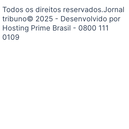
Todos os direitos reservados.Jornal
tribuno© 2025 - Desenvolvido por
Hosting Prime Brasil - 0800 111
0109
Início
Segurança e Justiça
Política
Meio Ambiente e Sustentabilidade
Segurança e Justiça
Gastronomia
Saúde e Bem-Estar
Esportes
Economia e Negócios
Início