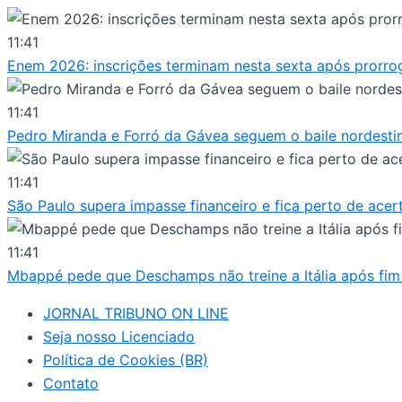
Ir
para
11:41
o
Enem 2026: inscrições terminam nesta sexta após prorro
conteúdo
11:41
Pedro Miranda e Forró da Gávea seguem o baile nordesti
11:41
São Paulo supera impasse financeiro e fica perto de acer
11:41
Mbappé pede que Deschamps não treine a Itália após fim 
JORNAL TRIBUNO ON LINE
Seja nosso Licenciado
Política de Cookies (BR)
Contato