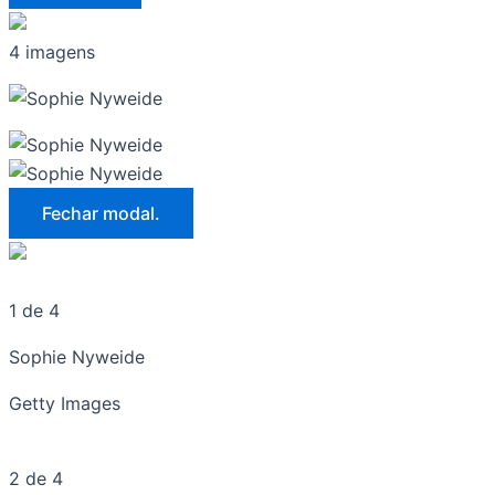
4 imagens
Fechar modal.
1 de 4
Sophie Nyweide
Getty Images
2 de 4