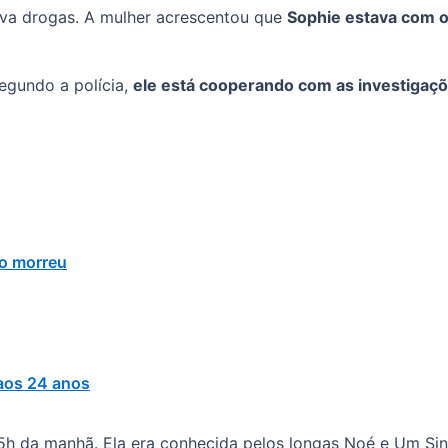
usava drogas. A mulher acrescentou que
Sophie estava com 
egundo a polícia,
ele está cooperando com as investigaçõ
do morreu
 aos 24 anos
 5h da manhã. Ela era conhecida pelos longas Noé e Um Sinal