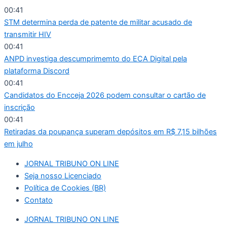
Ir
00:41
para
STM determina perda de patente de militar acusado de
o
transmitir HIV
conteúdo
00:41
ANPD investiga descumprimemto do ECA Digital pela
plataforma Discord
00:41
Candidatos do Encceja 2026 podem consultar o cartão de
inscrição
00:41
Retiradas da poupança superam depósitos em R$ 7,15 bilhões
em julho
JORNAL TRIBUNO ON LINE
Seja nosso Licenciado
Política de Cookies (BR)
Contato
JORNAL TRIBUNO ON LINE