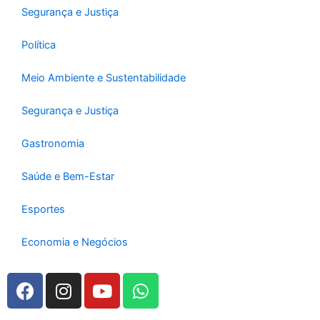
Segurança e Justiça
Política
Meio Ambiente e Sustentabilidade
Segurança e Justiça
Gastronomia
Saúde e Bem-Estar
Esportes
Economia e Negócios
F
I
Y
W
a
n
o
h
c
s
u
a