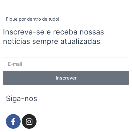
Fique por dentro de tudo!
Inscreva-se e receba nossas
notícias sempre atualizadas
E-
mail
Inscrever
Siga-nos
F
I
a
n