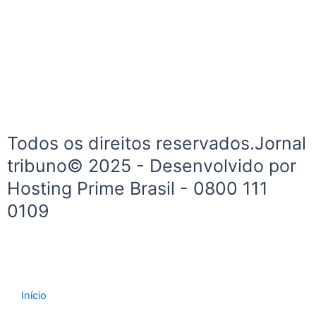
c
s
e
t
b
a
o
g
o
r
k
a
-
m
f
Todos os direitos reservados.Jornal
tribuno© 2025 - Desenvolvido por
Hosting Prime Brasil - 0800 111
0109
Início