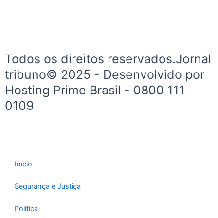
o
r
k
a
-
m
f
Todos os direitos reservados.Jornal
tribuno© 2025 - Desenvolvido por
Hosting Prime Brasil - 0800 111
0109
Início
Segurança e Justiça
Política