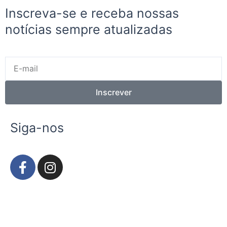
Inscreva-se e receba nossas
notícias sempre atualizadas
E-
mail
Inscrever
Siga-nos
F
I
a
n
c
s
e
t
b
a
o
g