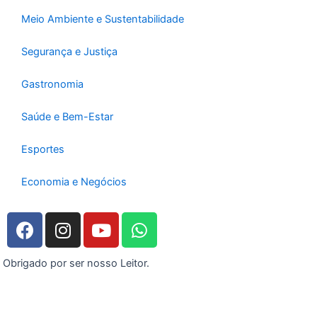
Meio Ambiente e Sustentabilidade
Segurança e Justiça
Gastronomia
Saúde e Bem-Estar
Esportes
Economia e Negócios
F
I
Y
W
a
n
o
h
c
s
u
a
Obrigado por ser nosso Leitor.
e
t
t
t
b
a
u
s
o
g
b
a