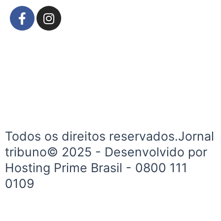
F
I
a
n
c
s
e
t
b
a
o
g
o
r
k
a
-
m
f
Todos os direitos reservados.Jornal
tribuno© 2025 - Desenvolvido por
Hosting Prime Brasil - 0800 111
0109