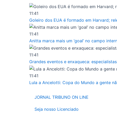
Ir
para
11:41
o
Goleiro dos EUA é formado em Harvard; re
conteúdo
11:41
Anitta marca mais um ‘goal’ no campo inte
11:41
Grandes eventos e enxaqueca: especialistas
11:41
Lula a Ancelotti: Copa do Mundo a gente nã
JORNAL TRIBUNO ON LINE
Seja nosso Licenciado