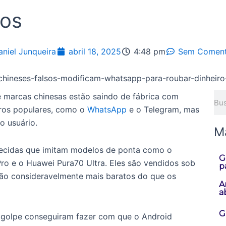
ios
aniel Junqueira
abril 18, 2025
4:48 pm
Sem Coment
Pes
 marcas chinesas estão saindo de fábrica com
iros populares, como o
WhatsApp
e o Telegram, mas
o usuário.
M
ecidas que imitam modelos de ponta como o
G
ro e o Huawei Pura70 Ultra. Eles são vendidos sob
p
o consideravelmente mais baratos do que os
A
a
G
o golpe conseguiram fazer com que o Android