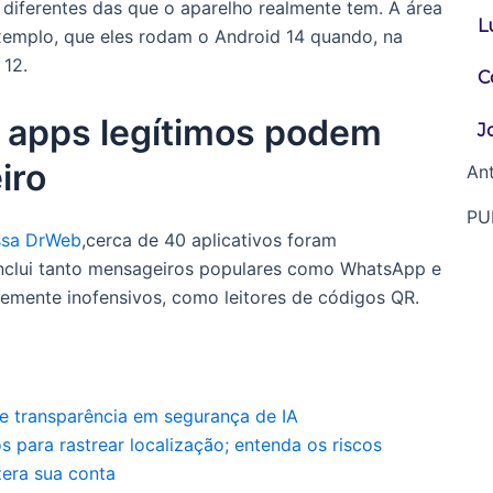
 diferentes das que o aparelho realmente tem. A área
L
exemplo, que eles rodam o Android 14 quando, na
 12.
C
 apps legítimos podem
J
iro
Ant
PU
ssa DrWeb
,cerca de 40 aplicativos foram
inclui tanto mensageiros populares como WhatsApp e
temente inofensivos, como leitores de códigos QR.
de transparência em segurança de IA
 para rastrear localização; entenda os riscos
zera sua conta