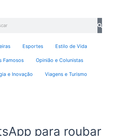
b
a
o
g
o
r
quisar
k
a
m
eiras
Esportes
Estilo de Vida
s Famosos
Opinião e Colunistas
gia e Inovação
Viagens e Turismo
tsApp para roubar