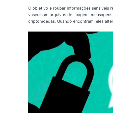
O objetivo é roubar informações sensíveis 
vasculham arquivos de imagem, mensagens 
criptomoedas. Quando encontram, eles alte