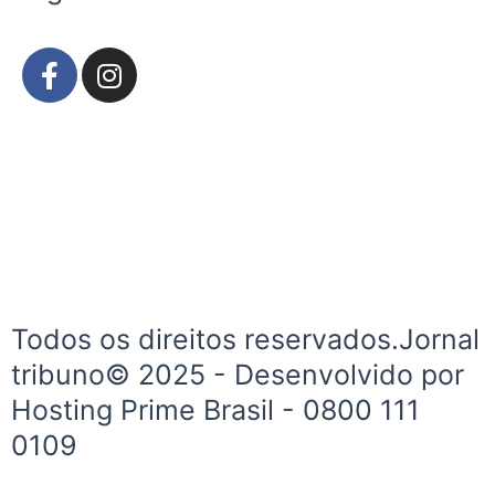
F
I
a
n
c
s
e
t
b
a
o
g
o
r
k
a
-
m
f
Todos os direitos reservados.Jornal
tribuno© 2025 - Desenvolvido por
Hosting Prime Brasil - 0800 111
0109