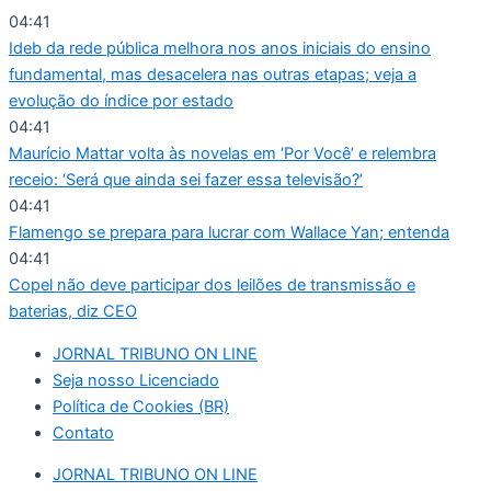
Ir
04:41
para
Ideb da rede pública melhora nos anos iniciais do ensino
o
fundamental, mas desacelera nas outras etapas; veja a
conteúdo
evolução do índice por estado
04:41
Maurício Mattar volta às novelas em ‘Por Você’ e relembra
receio: ‘Será que ainda sei fazer essa televisão?’
04:41
Flamengo se prepara para lucrar com Wallace Yan; entenda
04:41
Copel não deve participar dos leilões de transmissão e
baterias, diz CEO
JORNAL TRIBUNO ON LINE
Seja nosso Licenciado
Política de Cookies (BR)
Contato
JORNAL TRIBUNO ON LINE