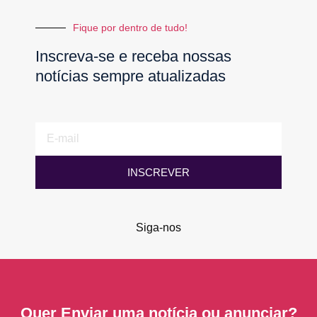
Fique por dentro de tudo!
Inscreva-se e receba nossas
notícias sempre atualizadas
E-
mail
INSCREVER
Siga-nos
F
I
a
n
c
s
e
t
b
a
Quer Enviar uma notícia ou anunciar?