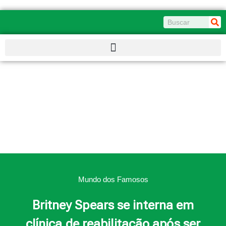
Ir
para
Pesquisar
o
conteúdo
Mundo dos Famosos
Britney Spears se interna em
clínica de reabilitação após ser