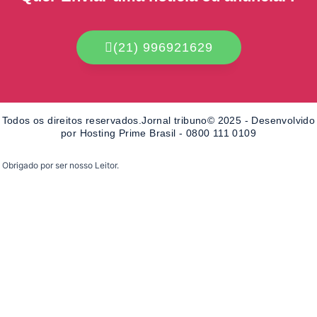
o
g
o
r
k
a
-
m
(21) 996921629
f
Todos os direitos reservados.Jornal tribuno© 2025 - Desenvolvido
por Hosting Prime Brasil - 0800 111 0109
Obrigado por ser nosso Leitor.