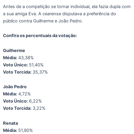
Antes de a competição se tornar individual, ela fazia dupla com
a sua amiga Eva. A cearense disputava a preferência do
público contra Guilherme e João Pedro.
Confira os percentuais da votação:
Guilherme
Média:
43,38%
Voto Único:
51,40%
Voto Torcida:
35,37%
João Pedro
Média:
4,72%
Voto Único:
6,22%
Voto Torcida:
3,22%
Renata
Média:
51,90%