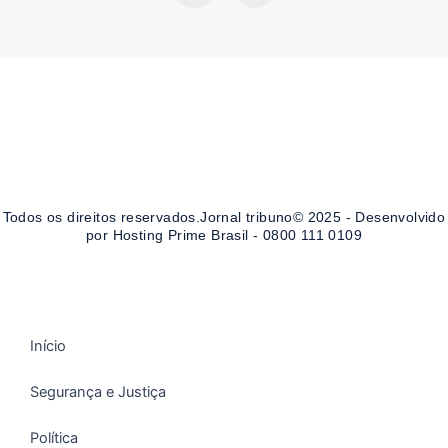
c
s
e
t
b
a
o
g
o
r
k
a
-
m
f
Todos os direitos reservados.Jornal tribuno© 2025 - Desenvolvido
por Hosting Prime Brasil - 0800 111 0109
Início
Segurança e Justiça
Política