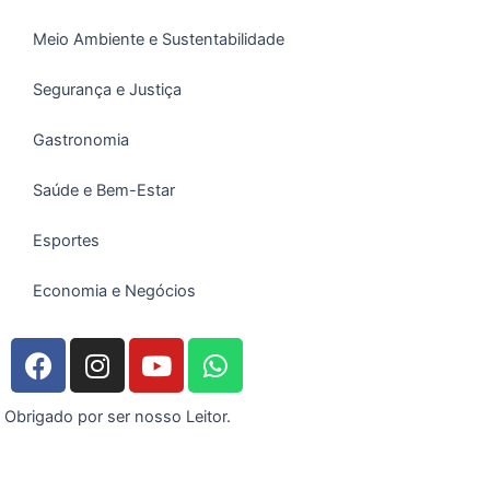
Meio Ambiente e Sustentabilidade
Segurança e Justiça
Gastronomia
Saúde e Bem-Estar
Esportes
Economia e Negócios
F
I
Y
W
a
n
o
h
c
s
u
a
Obrigado por ser nosso Leitor.
e
t
t
t
b
a
u
s
o
g
b
a