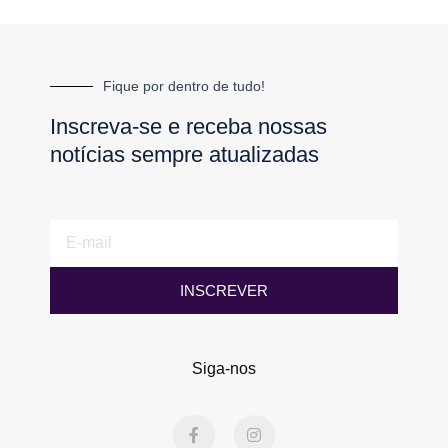
Fique por dentro de tudo!
Inscreva-se e receba nossas
notícias sempre atualizadas
E-
mail
INSCREVER
Siga-nos
F
I
a
n