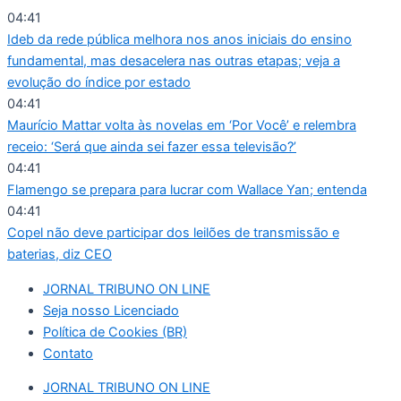
Ir
04:41
para
Ideb da rede pública melhora nos anos iniciais do ensino
o
fundamental, mas desacelera nas outras etapas; veja a
conteúdo
evolução do índice por estado
04:41
Maurício Mattar volta às novelas em ‘Por Você’ e relembra
receio: ‘Será que ainda sei fazer essa televisão?’
04:41
Flamengo se prepara para lucrar com Wallace Yan; entenda
04:41
Copel não deve participar dos leilões de transmissão e
baterias, diz CEO
JORNAL TRIBUNO ON LINE
Seja nosso Licenciado
Política de Cookies (BR)
Contato
JORNAL TRIBUNO ON LINE