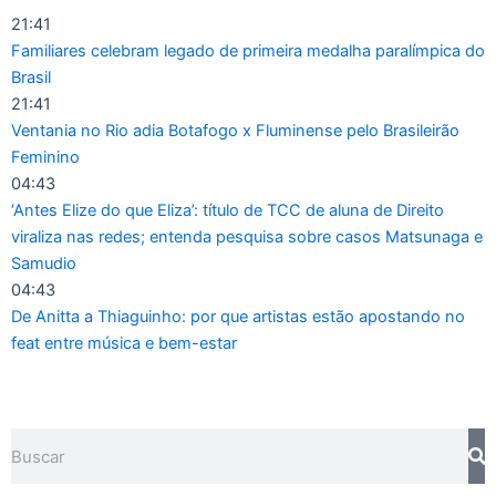
Ir
21:41
para
Familiares celebram legado de primeira medalha paralímpica do
o
Brasil
conteúdo
21:41
Ventania no Rio adia Botafogo x Fluminense pelo Brasileirão
Feminino
04:43
‘Antes Elize do que Eliza’: título de TCC de aluna de Direito
viraliza nas redes; entenda pesquisa sobre casos Matsunaga e
Samudio
04:43
De Anitta a Thiaguinho: por que artistas estão apostando no
feat entre música e bem-estar
Pesquisar