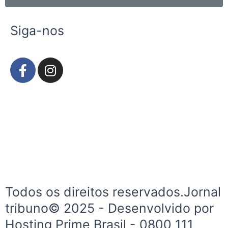
Siga-nos
F
I
a
n
c
s
e
t
b
a
o
g
o
r
k
a
-
m
f
Todos os direitos reservados.Jornal
tribuno© 2025 - Desenvolvido por
Hosting Prime Brasil - 0800 111