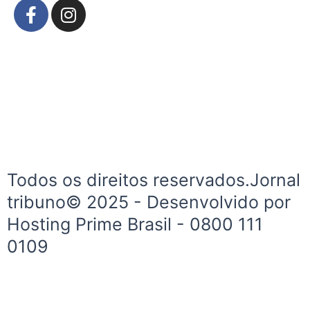
F
I
a
n
c
s
e
t
b
a
o
g
o
r
k
a
-
m
f
Todos os direitos reservados.Jornal
tribuno© 2025 - Desenvolvido por
Hosting Prime Brasil - 0800 111
0109