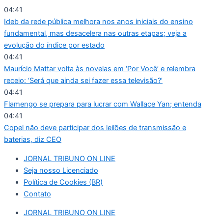
Ir
04:41
para
Ideb da rede pública melhora nos anos iniciais do ensino
o
fundamental, mas desacelera nas outras etapas; veja a
conteúdo
evolução do índice por estado
04:41
Maurício Mattar volta às novelas em ‘Por Você’ e relembra
receio: ‘Será que ainda sei fazer essa televisão?’
04:41
Flamengo se prepara para lucrar com Wallace Yan; entenda
04:41
Copel não deve participar dos leilões de transmissão e
baterias, diz CEO
JORNAL TRIBUNO ON LINE
Seja nosso Licenciado
Política de Cookies (BR)
Contato
JORNAL TRIBUNO ON LINE