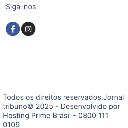
Siga-nos
F
I
a
n
c
s
e
t
b
a
o
g
o
r
k
a
-
m
f
Todos os direitos reservados.Jornal
tribuno© 2025 - Desenvolvido por
Hosting Prime Brasil - 0800 111
0109