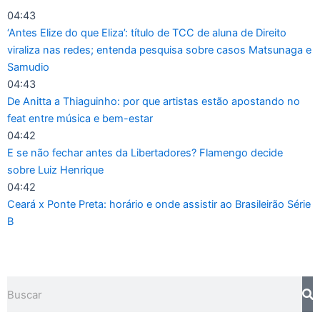
Ir
04:43
para
‘Antes Elize do que Eliza’: título de TCC de aluna de Direito
o
viraliza nas redes; entenda pesquisa sobre casos Matsunaga e
conteúdo
Samudio
04:43
De Anitta a Thiaguinho: por que artistas estão apostando no
feat entre música e bem-estar
04:42
E se não fechar antes da Libertadores? Flamengo decide
sobre Luiz Henrique
04:42
Ceará x Ponte Preta: horário e onde assistir ao Brasileirão Série
B
Pesquisar