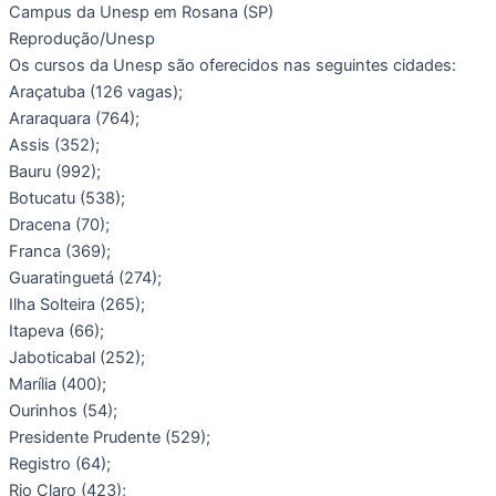
Campus da Unesp em Rosana (SP)
Reprodução/Unesp
Os cursos da Unesp são oferecidos nas seguintes cidades:
Araçatuba (126 vagas);
Araraquara (764);
Assis (352);
Bauru (992);
Botucatu (538);
Dracena (70);
Franca (369);
Guaratinguetá (274);
Ilha Solteira (265);
Itapeva (66);
Jaboticabal (252);
Marília (400);
Ourinhos (54);
Presidente Prudente (529);
Registro (64);
Rio Claro (423);