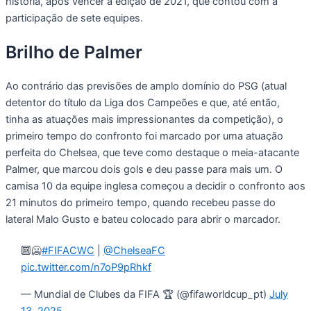
história, após vencer a edição de 2021, que contou com a
participação de sete equipes.
Brilho de Palmer
Ao contrário das previsões de amplo domínio do PSG (atual
detentor do título da Liga dos Campeões e que, até então,
tinha as atuações mais impressionantes da competição), o
primeiro tempo do confronto foi marcado por uma atuação
perfeita do Chelsea, que teve como destaque o meia-atacante
Palmer, que marcou dois gols e deu passe para mais um. O
camisa 10 da equipe inglesa começou a decidir o confronto aos
21 minutos do primeiro tempo, quando recebeu passe do
lateral Malo Gusto e bateu colocado para abrir o marcador.
🔟🥶
#FIFACWC
|
@ChelseaFC
pic.twitter.com/n7oP9pRhkf
— Mundial de Clubes da FIFA 🏆 (@fifaworldcup_pt)
July