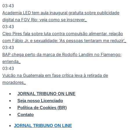
Ir
03:43
para
Academia LED tem aula inaugural gratuita sobre publicidade
o
digital na FGV Rio; veja como se inscrever
conteúdo
03:43
Cleo Pires fala sobre luta contra compulsão alimentar, relação
com Fábio Jr. e sexualidade: ‘As pessoas tentaram me reduzir’
03:43
BAP chega perto da marca de Rodolfo Landim no Flamengo;
entenda
03:43
Vulcão na Guatemala em fase crítica leva à retirada de
moradores
JORNAL TRIBUNO ON LINE
Seja nosso Licenciado
Política de Cookies (BR)
Contato
JORNAL TRIBUNO ON LINE