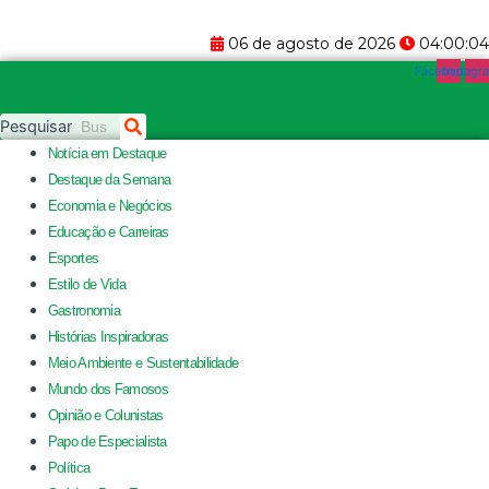
06 de agosto de 2026
04:00:04
Facebook
Instagr
Pesquisar
Notícia em Destaque
Destaque da Semana
Economia e Negócios
Educação e Carreiras
Esportes
Estilo de Vida
Gastronomia
Histórias Inspiradoras
Meio Ambiente e Sustentabilidade
Mundo dos Famosos
Opinião e Colunistas
Papo de Especialista
Política