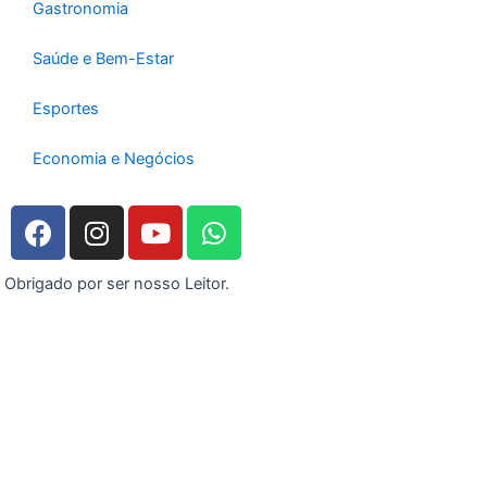
Gastronomia
Saúde e Bem-Estar
Esportes
Economia e Negócios
F
I
Y
W
a
n
o
h
c
s
u
a
Obrigado por ser nosso Leitor.
e
t
t
t
b
a
u
s
o
g
b
a
o
r
e
p
k
a
p
m